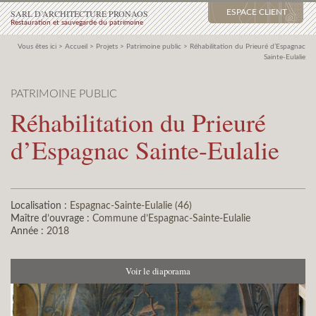
SARL D’ARCHITECTURE PRONAOS
ESPACE CLIENT
Restauration et sauvegarde du patrimoine
Vous êtes ici >
Accueil
>
Projets
>
Patrimoine public
>
Réhabilitation du Prieuré d’Espagnac
Sainte-Eulalie
PATRIMOINE PUBLIC
Réhabilitation du Prieuré
d’Espagnac Sainte-Eulalie
Localisation :
Espagnac-Sainte-Eulalie (46)
Maître d’ouvrage :
Commune d’Espagnac-Sainte-Eulalie
Année :
2018
Voir le diaporama