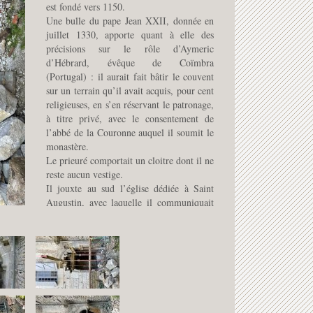
est fondé vers 1150.
Une bulle du pape Jean XXII, donnée en
juillet 1330, apporte quant à elle des
précisions sur le rôle d’Aymeric
d’Hébrard, évêque de Coïmbra
(Portugal) : il aurait fait bâtir le couvent
sur un terrain qu’il avait acquis, pour cent
religieuses, en s’en réservant le patronage,
à titre privé, avec le consentement de
l’abbé de la Couronne auquel il soumit le
monastère.
Le prieuré comportait un cloitre dont il ne
reste aucun vestige.
Il jouxte au sud l’église dédiée à Saint
Augustin, avec laquelle il communiquait
par des ouvertures aujourd’hui murée.
Le bâtiment est profondément transformé
au 18° siècle, modification des niveaux de
planchers, démolition de voûtes dont il
subsiste les naissances dans les parties
basses.
La restauration réhabilitation doit