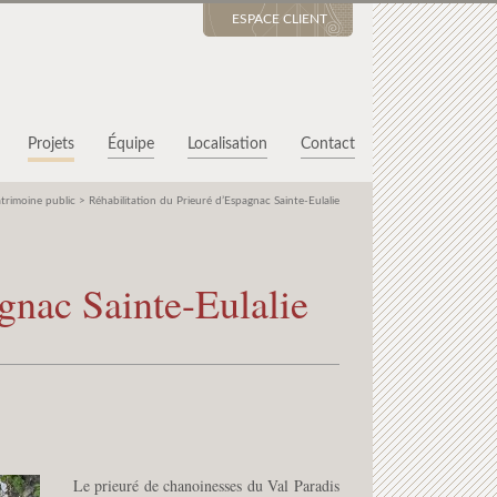
ESPACE CLIENT
Projets
Équipe
Localisation
Contact
trimoine public
>
Réhabilitation du Prieuré d’Espagnac Sainte-Eulalie
gnac Sainte-Eulalie
Le prieuré de chanoinesses du Val Paradis