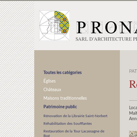
SARL D’ARCHITECTURE 
PA
Toutes les catégories
R
Églises
Châteaux
Maisons traditionnelles
Patrimoine public
Loca
Maît
Rénovation de la Librairie Saint-Norbert
Ann
Réhabilitation des Soufflantes
Restauration de la Tour Lacassagne de
Boé