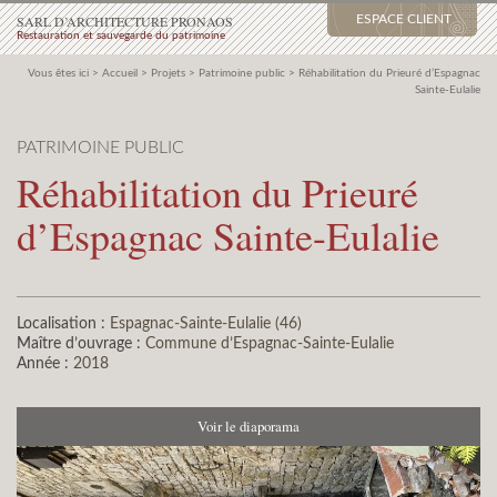
SARL D’ARCHITECTURE PRONAOS
ESPACE CLIENT
Restauration et sauvegarde du patrimoine
Vous êtes ici >
Accueil
>
Projets
>
Patrimoine public
>
Réhabilitation du Prieuré d’Espagnac
Sainte-Eulalie
PATRIMOINE PUBLIC
Réhabilitation du Prieuré
d’Espagnac Sainte-Eulalie
Localisation :
Espagnac-Sainte-Eulalie (46)
Maître d’ouvrage :
Commune d’Espagnac-Sainte-Eulalie
Année :
2018
Voir le diaporama