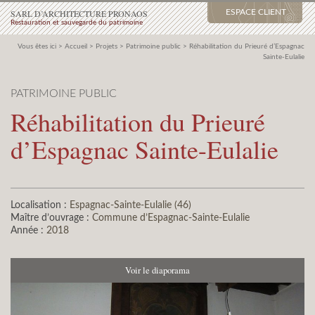
SARL D’ARCHITECTURE PRONAOS
ESPACE CLIENT
Restauration et sauvegarde du patrimoine
Vous êtes ici >
Accueil
>
Projets
>
Patrimoine public
>
Réhabilitation du Prieuré d’Espagnac
Sainte-Eulalie
PATRIMOINE PUBLIC
Réhabilitation du Prieuré
d’Espagnac Sainte-Eulalie
Localisation :
Espagnac-Sainte-Eulalie (46)
Maître d’ouvrage :
Commune d’Espagnac-Sainte-Eulalie
Année :
2018
Voir le diaporama