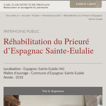
SARL D’ARCHITECTURE PRONAOS
ESPACE CLIENT
Restauration et sauvegarde du patrimoine
Vous êtes ici >
Accueil
>
Projets
>
Patrimoine public
>
Réhabilitation du Prieuré d’Espagnac
Sainte-Eulalie
PATRIMOINE PUBLIC
Réhabilitation du Prieuré
d’Espagnac Sainte-Eulalie
Localisation :
Espagnac-Sainte-Eulalie (46)
Maître d’ouvrage :
Commune d’Espagnac-Sainte-Eulalie
Année :
2018
Voir le diaporama