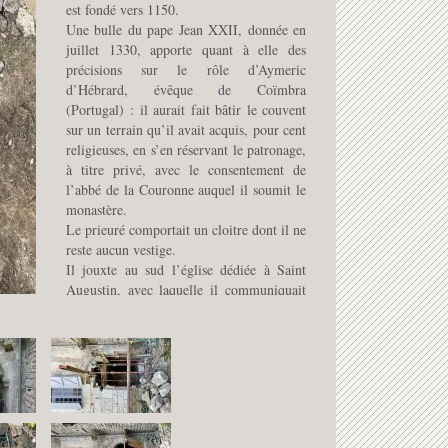
est fondé vers 1150.
Une bulle du pape Jean XXII, donnée en
juillet 1330, apporte quant à elle des
précisions sur le rôle d’Aymeric
d’Hébrard, évêque de Coïmbra
(Portugal) : il aurait fait bâtir le couvent
sur un terrain qu’il avait acquis, pour cent
religieuses, en s’en réservant le patronage,
à titre privé, avec le consentement de
l’abbé de la Couronne auquel il soumit le
monastère.
Le prieuré comportait un cloitre dont il ne
reste aucun vestige.
Il jouxte au sud l’église dédiée à Saint
Augustin, avec laquelle il communiquait
par des ouvertures aujourd’hui murée.
Le bâtiment est profondément transformé
au 18° siècle, modification des niveaux de
planchers, démolition de voûtes dont il
subsiste les naissances dans les parties
basses.
La restauration réhabilitation doit