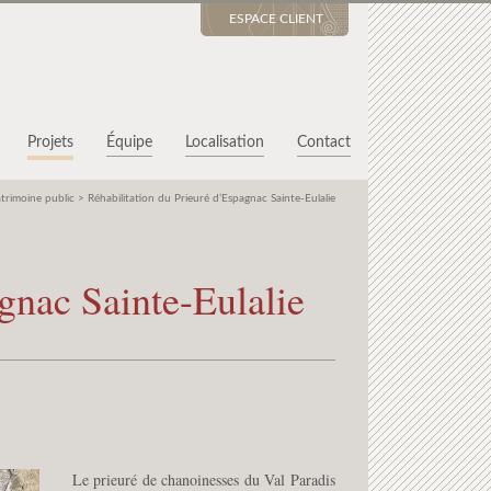
ESPACE CLIENT
Projets
Équipe
Localisation
Contact
trimoine public
>
Réhabilitation du Prieuré d’Espagnac Sainte-Eulalie
gnac Sainte-Eulalie
Le prieuré de chanoinesses du Val Paradis