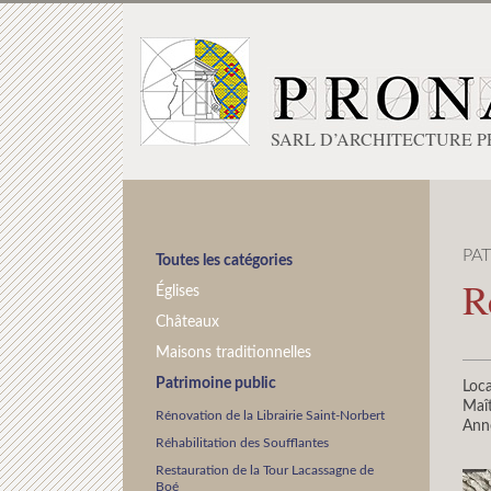
SARL D’ARCHITECTURE 
PA
Toutes les catégories
R
Églises
Châteaux
Maisons traditionnelles
Patrimoine public
Loca
Maît
Rénovation de la Librairie Saint-Norbert
Ann
Réhabilitation des Soufflantes
Restauration de la Tour Lacassagne de
Boé