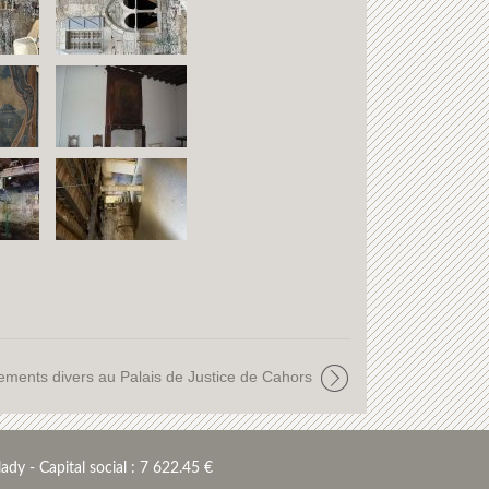
permettre d’accueillir les pèlerins du
chemin de St Jacques de Compostelle et
de rénover les logements.
La très belle baie géminée sera restaurée.
ents divers au Palais de Justice de Cahors
ady - Capital social : 7 622.45 €