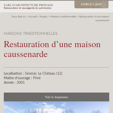
SARL D’ARCHITECTURE PRONAOS
ESPACE CLIENT
Restauration et sauvegarde du patrimoine
Vous êtes ici >
Accueil
>
Projets
>
Maisons traditionnelles
>
Restauration d’une maison
caussenarde
MAISONS TRADITIONNELLES
Restauration d’une maison
caussenarde
Localisation :
Séverac Le Château (12)
Maître d’ouvrage :
Privé
Année :
2001
Voir le diaporama