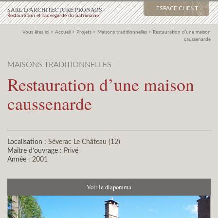
SARL D’ARCHITECTURE PRONAOS
ESPACE CLIENT
Restauration et sauvegarde du patrimoine
Vous êtes ici >
Accueil
>
Projets
>
Maisons traditionnelles
>
Restauration d’une maison
caussenarde
MAISONS TRADITIONNELLES
Restauration d’une maison
caussenarde
Localisation :
Séverac Le Château (12)
Maître d’ouvrage :
Privé
Année :
2001
Voir le diaporama