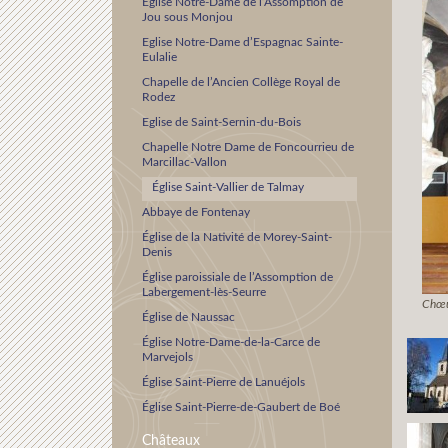
Eglise Notre-Dame de l’Assomption de
Jou sous Monjou
Eglise Notre-Dame d’Espagnac Sainte-
Eulalie
Chapelle de l’Ancien Collège Royal de
Rodez
Eglise de Saint-Sernin-du-Bois
Chapelle Notre Dame de Foncourrieu de
Marcillac-Vallon
Église Saint-Vallier de Talmay
Abbaye de Fontenay
Église de la Nativité de Morey-Saint-
Denis
Église paroissiale de l’Assomption de
Labergement-lès-Seurre
Chœur
Église de Naussac
Église Notre-Dame-de-la-Carce de
Marvejols
Église Saint-Pierre de Lanuéjols
Église Saint-Pierre-de-Gaubert de Boé
Châteaux