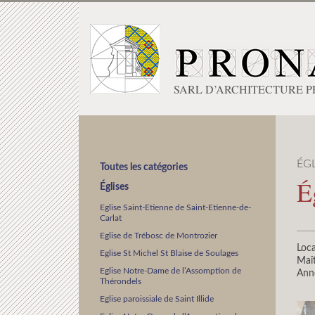
SARL D’ARCHITECTURE 
ÉGL
Toutes les catégories
É
Églises
Eglise Saint-Etienne de Saint-Etienne-de-
Carlat
Eglise de Trébosc de Montrozier
Loca
Eglise St Michel St Blaise de Soulages
Maît
Eglise Notre-Dame de l’Assomption de
Ann
Thérondels
Eglise paroissiale de Saint Illide