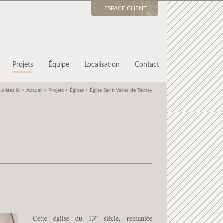
ESPACE CLIENT
Projets
Équipe
Localisation
Contact
s êtes ici >
Accueil
>
Projets
>
Églises
>
Église Saint-Vallier de Talmay
e
Cette église du 13
siècle, remaniée