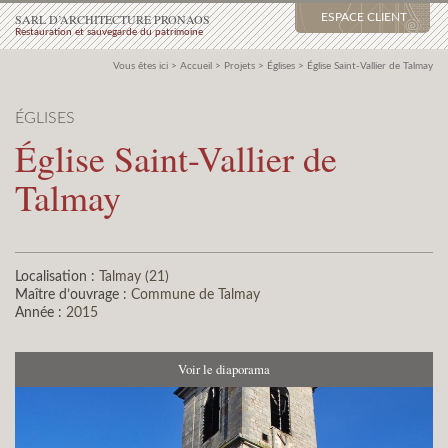
SARL D’ARCHITECTURE PRONAOS
ESPACE CLIENT
Restauration et sauvegarde du patrimoine
Vous êtes ici >
Accueil
>
Projets
>
Églises
>
Église Saint-Vallier de Talmay
ÉGLISES
Église Saint-Vallier de
Talmay
Localisation :
Talmay (21)
Maître d’ouvrage :
Commune de Talmay
Année :
2015
Voir le diaporama