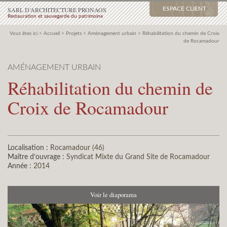
SARL D’ARCHITECTURE PRONAOS
ESPACE CLIENT
Restauration et sauvegarde du patrimoine
Vous êtes ici >
Accueil
>
Projets
>
Aménagement urbain
>
Réhabilitation du chemin de Croix
de Rocamadour
AMÉNAGEMENT URBAIN
Réhabilitation du chemin de
Croix de Rocamadour
Localisation :
Rocamadour (46)
Maître d’ouvrage :
Syndicat Mixte du Grand Site de Rocamadour
Année :
2014
Voir le diaporama