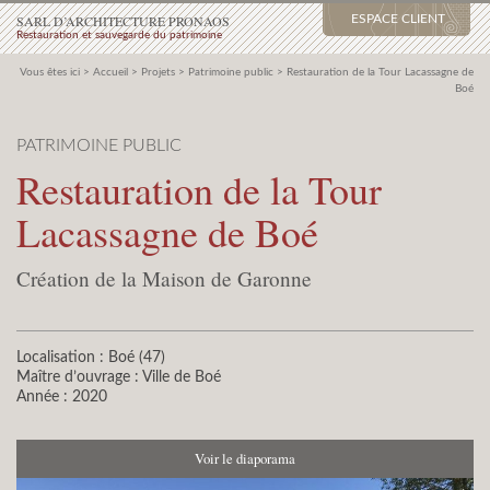
SARL D’ARCHITECTURE PRONAOS
ESPACE CLIENT
Restauration et sauvegarde du patrimoine
Vous êtes ici >
Accueil
>
Projets
>
Patrimoine public
>
Restauration de la Tour Lacassagne de
Boé
PATRIMOINE PUBLIC
Restauration de la Tour
Lacassagne de Boé
Création de la Maison de Garonne
Localisation : Boé (47)
Maître d’ouvrage : Ville de Boé
Année : 2020
Voir le diaporama