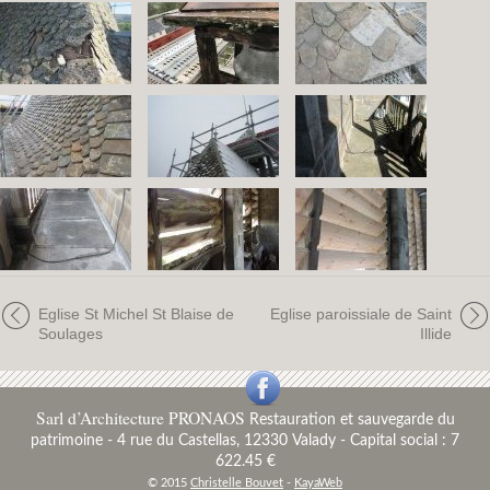
Eglise St Michel St Blaise de
Eglise paroissiale de Saint
Soulages
Illide
Sarl d’Architecture PRONAOS
Restauration et sauvegarde du
patrimoine
-
4 rue du Castellas, 12330 Valady - Capital social : 7
622.45 €
© 2015
Christelle Bouvet
-
KayaWeb