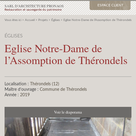
SARL D’ARCHITECTURE PRONAOS
ESPACE CLIENT
Restauration et sauvegarde du patrimoine
Vous êtes ici >
Accueil
>
Projets
>
Églises
>
Eglise Notre-Dame de l’Assomption de Thérondels
ÉGLISES
Eglise Notre-Dame de
l’Assomption de Thérondels
Localisation :
Thérondels (12)
Maître d’ouvrage :
Commune de Thérondels
Année :
2019
Voir le diaporama