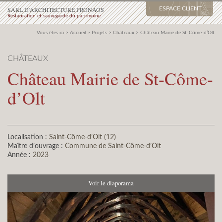
SARL D’ARCHITECTURE PRONAOS
ESPACE CLIENT
Restauration et sauvegarde du patrimoine
Vous êtes ici >
Accueil
>
Projets
>
Châteaux
>
Château Mairie de St-Côme-d’Olt
CHÂTEAUX
Château Mairie de St-Côme-
d’Olt
Localisation :
Saint-Côme-d’Olt (12)
Maître d’ouvrage :
Commune de Saint-Côme-d’Olt
Année :
2023
Voir le diaporama