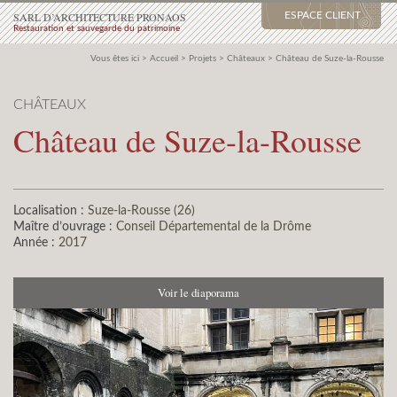
SARL D’ARCHITECTURE PRONAOS
ESPACE CLIENT
Restauration et sauvegarde du patrimoine
Vous êtes ici >
Accueil
>
Projets
>
Châteaux
>
Château de Suze-la-Rousse
CHÂTEAUX
Château de Suze-la-Rousse
Localisation :
Suze-la-Rousse (26)
Maître d’ouvrage :
Conseil Départemental de la Drôme
Année :
2017
Voir le diaporama