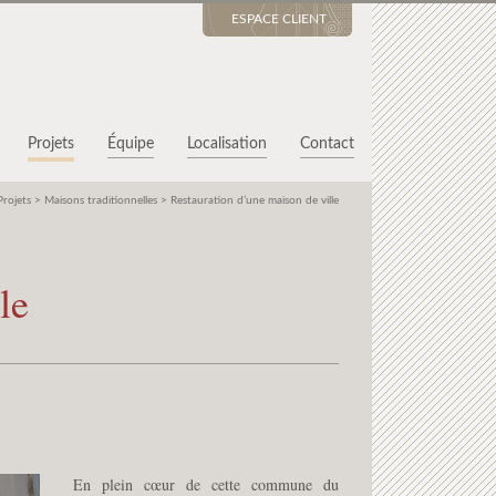
ESPACE CLIENT
Projets
Équipe
Localisation
Contact
Projets
>
Maisons traditionnelles
>
Restauration d’une maison de ville
le
En plein cœur de cette commune du