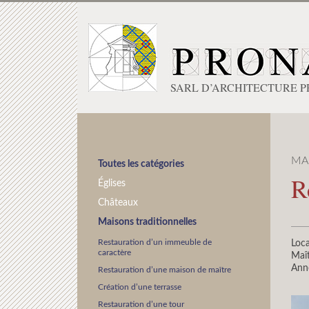
SARL D’ARCHITECTURE 
MA
Toutes les catégories
R
Églises
Châteaux
Maisons traditionnelles
Restauration d’un immeuble de
Loca
caractère
Maît
Ann
Restauration d’une maison de maître
Création d’une terrasse
Restauration d’une tour