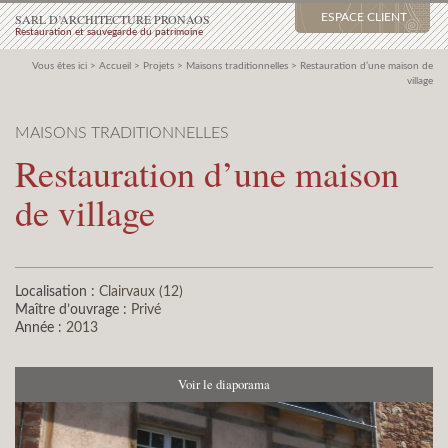
SARL D’ARCHITECTURE PRONAOS
ESPACE CLIENT
Restauration et sauvegarde du patrimoine
Vous êtes ici >
Accueil
>
Projets
>
Maisons traditionnelles
>
Restauration d’une maison de
village
MAISONS TRADITIONNELLES
Restauration d’une maison
de village
Localisation :
Clairvaux (12)
Maître d’ouvrage :
Privé
Année :
2013
Voir le diaporama