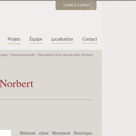
ESPACE CLIENT
Projets
Équipe
Localisation
Contact
rojets
>
Patrimoine public
>
Rénovation de la Librairie Saint-Norbert
-Norbert
Bâtiment classé Monument Historique,