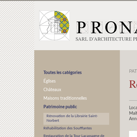
SARL D’ARCHITECTURE 
PA
Toutes les catégories
R
Églises
Châteaux
Maisons traditionnelles
Patrimoine public
Loca
Maît
Rénovation de la Librairie Saint-
Ann
Norbert
Réhabilitation des Soufflantes
Restauration de la Tour Lacassagne de