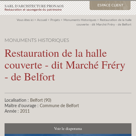
SARL D’ARCHITECTURE PRONAOS
ESPACE CLIENT
Restauration et sauvegarde du patrimoine
Vous êtes ici >
Accueil
>
Projets
>
Monuments Historiques
>
Restauration de la halle
couverte - dit Marché Fréry - de Belfort
MONUMENTS HISTORIQUES
Restauration de la halle
couverte - dit Marché Fréry
- de Belfort
Localisation :
Belfort (90)
Maître d’ouvrage :
Commune de Belfort
Année :
2011
Voir le diaporama