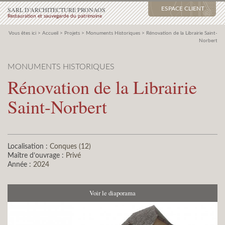
SARL D’ARCHITECTURE PRONAOS
ESPACE CLIENT
Restauration et sauvegarde du patrimoine
Vous êtes ici >
Accueil
>
Projets
>
Monuments Historiques
>
Rénovation de la Librairie Saint-
Norbert
MONUMENTS HISTORIQUES
Rénovation de la Librairie
Saint-Norbert
Localisation :
Conques (12)
Maître d’ouvrage :
Privé
Année :
2024
Voir le diaporama