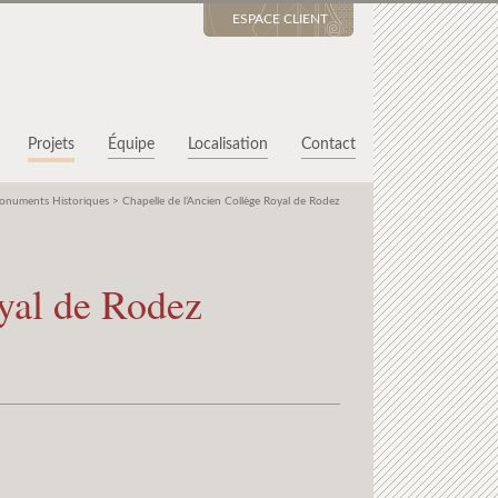
ESPACE CLIENT
Projets
Équipe
Localisation
Contact
onuments Historiques
>
Chapelle de l’Ancien Collège Royal de Rodez
yal de Rodez