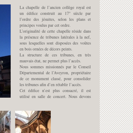
La chapelle de l’ancien collège royal est
un édifice construit au 17° siècle par
l’ordre des jésuites, selon les plans et
principes voulus par cet ordre.
L’originalité de cette chapelle réside dans
la présence de tribunes latérales à la nef,
sous lesquelles sont disposées des voûtes
en bois ornées de décors peints.
La structure de ces tribunes, en très
mauvais état, ne permet plus l’accès.
Nous sommes missionnés par le Conseil
Départemental de l’Aveyron, propriétaire
de ce monument classé, pour consolider
les tribunes afin d’en rétablir l’accès.
Cet édifice n’est plus consacré, il est
utilisé en salle de concert. Nous devons
également repenser l’aménagement pour
un meilleur confort des spectateurs.