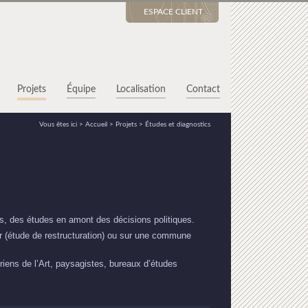
ESPACE CLIENT
Projets
Équipe
Localisation
Contact
Vous êtes ici >
Accueil
>
Projets
>
Études et diagnostics
és, des études en amont des décisions politiques.
r (étude de restructuration) ou sur une commune
iens de l’Art, paysagistes, bureaux d’études