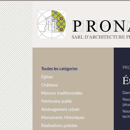
SARL D’ARCHITECTURE 
PR
Toutes les catégories
É
Églises
Châteaux
Dans
Maisons traditionnelles
Nous
Patrimoine public
(étu
Aménagement urbain
Nous
tech
Monuments Historiques
Réalisations primées