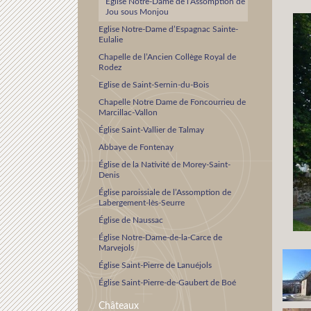
Eglise Notre-Dame de l’Assomption de
Jou sous Monjou
Eglise Notre-Dame d’Espagnac Sainte-
Eulalie
Chapelle de l’Ancien Collège Royal de
Rodez
Eglise de Saint-Sernin-du-Bois
Chapelle Notre Dame de Foncourrieu de
Marcillac-Vallon
Église Saint-Vallier de Talmay
Abbaye de Fontenay
Église de la Nativité de Morey-Saint-
Denis
Église paroissiale de l’Assomption de
Labergement-lès-Seurre
Église de Naussac
Église Notre-Dame-de-la-Carce de
Marvejols
Église Saint-Pierre de Lanuéjols
Église Saint-Pierre-de-Gaubert de Boé
Châteaux