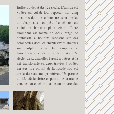
Eglise du début du 12e siècle. L’abside est
voûtée en cul-de-four reposant sur cinq
arcatures dont les colonnettes sont ornées
de chapiteaux sculptés. Le chœur est
voûté en berceau plein cintre. L’arc
triomphal est formé de deux rangs de
doubleaux à boudins reposant sur des
colonnettes dont les chapiteaux et abaques
sont sculptés. La nef était composée de
trois travées voûtées en bois. Au 14e
siècle, deux chapelles furent ajoutées et la
nef transformée en deux travées à voûtes
nervées. Le portail de la façade sud est
ornée de statuettes primitives. Un porche
du 15e siècle abrite ce portail. A la même
époque, un clocher mur de quatre arcades
fut élevé sur l’arc triomphal.
L’église est classé Monument Historique
depuis le 23 avril 1925.