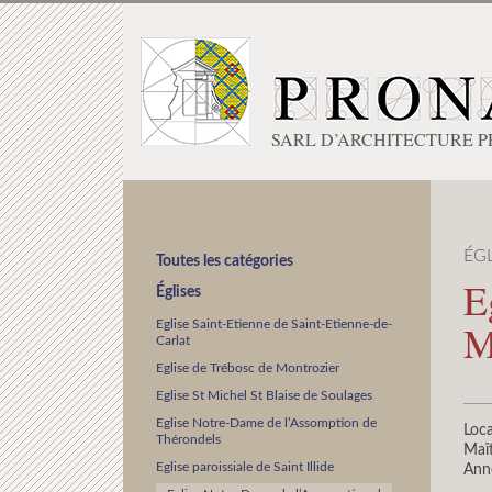
SARL D’ARCHITECTURE 
ÉGL
Toutes les catégories
E
Églises
M
Eglise Saint-Etienne de Saint-Etienne-de-
Carlat
Eglise de Trébosc de Montrozier
Eglise St Michel St Blaise de Soulages
Eglise Notre-Dame de l’Assomption de
Loca
Thérondels
Maît
Eglise paroissiale de Saint Illide
Ann