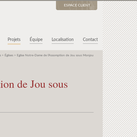
ESPACE CLIENT
Projets
Équipe
Localisation
Contact
s
>
Églises
>
Eglise Notre-Dame de l’Assomption de Jou sous Monjou
ion de Jou sous