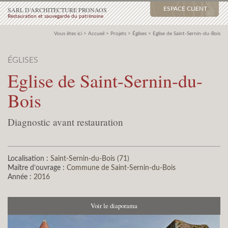
SARL D’ARCHITECTURE PRONAOS
ESPACE CLIENT
Restauration et sauvegarde du patrimoine
Vous êtes ici >
Accueil
>
Projets
>
Églises
>
Eglise de Saint-Sernin-du-Bois
ÉGLISES
Eglise de Saint-Sernin-du-
Bois
Diagnostic avant restauration
Localisation :
Saint-Sernin-du-Bois (71)
Maître d’ouvrage :
Commune de Saint-Sernin-du-Bois
Année :
2016
Voir le diaporama