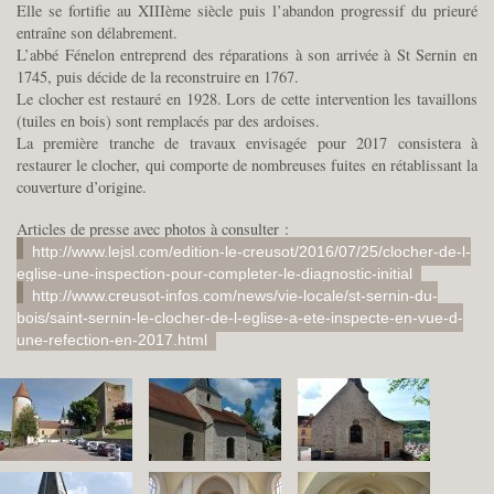
Elle se fortifie au XIIIème siècle puis l’abandon progressif du prieuré
entraîne son délabrement.
L’abbé Fénelon entreprend des réparations à son arrivée à St Sernin en
1745, puis décide de la reconstruire en 1767.
Le clocher est restauré en 1928. Lors de cette intervention les tavaillons
(tuiles en bois) sont remplacés par des ardoises.
La première tranche de travaux envisagée pour 2017 consistera à
restaurer le clocher, qui comporte de nombreuses fuites en rétablissant la
couverture d’origine.
Articles de presse avec photos à consulter :
http://www.lejsl.com/edition-le-creusot/2016/07/25/clocher-de-l-
eglise-une-inspection-pour-completer-le-diagnostic-initial
http://www.creusot-infos.com/news/vie-locale/st-sernin-du-
bois/saint-sernin-le-clocher-de-l-eglise-a-ete-inspecte-en-vue-d-
une-refection-en-2017.html