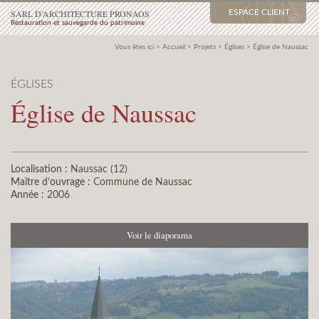
SARL D’ARCHITECTURE PRONAOS
ESPACE CLIENT
Restauration et sauvegarde du patrimoine
Vous êtes ici >
Accueil
>
Projets
>
Églises
>
Église de Naussac
ÉGLISES
Église de Naussac
Localisation :
Naussac (12)
Maître d’ouvrage :
Commune de Naussac
Année :
2006
Voir le diaporama