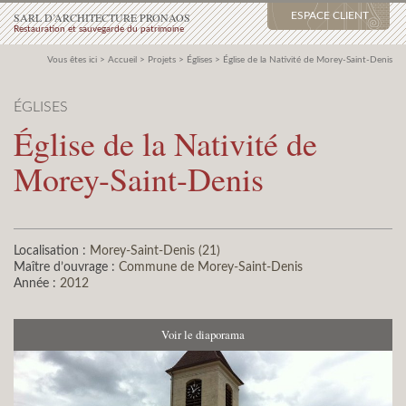
SARL D’ARCHITECTURE PRONAOS
ESPACE CLIENT
Restauration et sauvegarde du patrimoine
Vous êtes ici >
Accueil
>
Projets
>
Églises
>
Église de la Nativité de Morey-Saint-Denis
ÉGLISES
Église de la Nativité de
Morey-Saint-Denis
Localisation :
Morey-Saint-Denis (21)
Maître d’ouvrage :
Commune de Morey-Saint-Denis
Année :
2012
Voir le diaporama