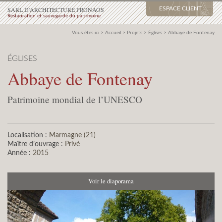
SARL D’ARCHITECTURE PRONAOS
ESPACE CLIENT
Restauration et sauvegarde du patrimoine
Vous êtes ici >
Accueil
>
Projets
>
Églises
>
Abbaye de Fontenay
ÉGLISES
Abbaye de Fontenay
Patrimoine mondial de l’UNESCO
Localisation :
Marmagne (21)
Maître d’ouvrage :
Privé
Année :
2015
Voir le diaporama