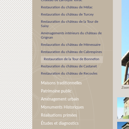
Château de Larroque Toirac
Restauration du château de Mélac
Restauration du château de Turcey
Restauration du château de la Tour de
Saisy
Aménagements intérieurs du château de
Grignan
Restauration du château de Ménessaire
Restauration du château de Cabrespines
Restauration de la Tour de Bonnefon
Restauration du château de Castanet
Restauration du château de Recoules
Maisons traditionnelles
Zoom
Patrimoine public
Aménagement urbain
Monuments Historiques
Réalisations primées
Études et diagnostics