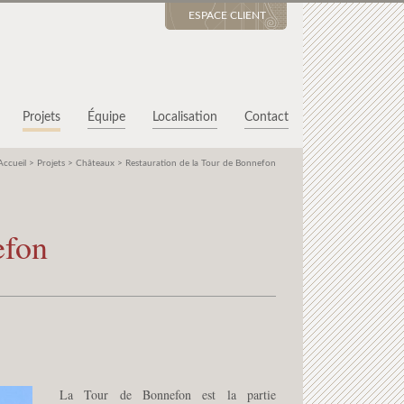
ESPACE CLIENT
Projets
Équipe
Localisation
Contact
Accueil
>
Projets
>
Châteaux
>
Restauration de la Tour de Bonnefon
efon
La Tour de Bonnefon est la partie