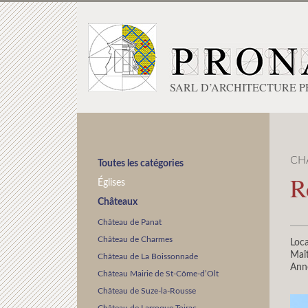
SARL D’ARCHITECTURE 
CH
Toutes les catégories
R
Églises
Châteaux
Château de Panat
Château de Charmes
Loca
Maît
Château de La Boissonnade
Ann
Château Mairie de St-Côme-d’Olt
Château de Suze-la-Rousse