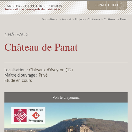
SARL D’ARCHITECTURE PRONAOS
ESPACE CLIENT
Restauration et sauvegarde du patrimoine
Vous êtes ici >
Accueil
>
Projets
>
Châteaux
>
Château de Panat
CHÂTEAUX
Château de Panat
Localisation :
Clairvaux d’Aveyron (12)
Maître d’ouvrage :
Privé
Etude en cours
Voir le diaporama